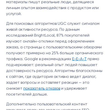
материалы пишут реальные люди, делящиеся
личным опытом взаимодействия с продуктом или
услугой.
Для поисковых алгоритмов UGC служит сигналом
живой активности ресурса. По данным
исследований BrightLocal, 87% покупателей
изучают онлайн-отклики перед оформлением
заказа, а страницы с пользовательскими обзорами
получают примерно на 25% больше органического
трафика. Google в рекомендациях
E-E-A-T
прямо
подчеркивает: реальный опыт людей повышает
достоверность ресурса. Алгоритмы благосклонны
к сайтам, где аудитория активно ведет диалог,
задает вопросы и оставляет реакции — это
снижает
показатель отказов
и удерживает
посетителей дольше.
Дополнительно пользовательский контент
закрывает сразу две задачи: усиливает SEO-