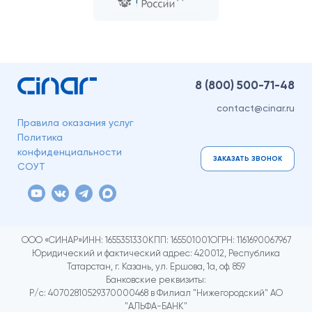
8 (800)
500-71-48
contact@cinar.ru
Правила оказания услуг
Политика
конфиденциальности
ЗАКАЗАТЬ ЗВОНОК
СОУТ
ООО «СИНАР»
ИНН: 1655351330
КПП: 165501001
ОГРН: 1161690067967
Юридический и фактический адрес: 420012, Республика
Татарстан, г. Казань, ул. Ершова, 1а, оф. 859
Банковские реквизиты:
Р/с: 40702810529370000468 в Филиал "Нижегородский" АО
"АЛЬФА-БАНК"