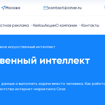
Москва
contact@cinar.ru
кстная реклама
Кейсы
Акции
О компании
Контакты
акое искусственный интеллект
твенный интеллект
 данные и выполнять задачи вместо человека. Как работ
гентства интернет-маркетинга Cinar