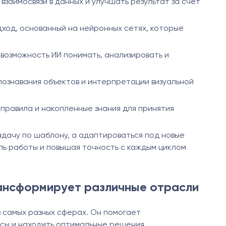
взаимосвязи в данных и улучшать результат за счёт
ход, основанный на нейронных сетях, которые
возможность ИИ понимать, анализировать и
познавания объектов и интерпретации визуальной
правила и накопленные знания для принятия
адачу по шаблону, а адаптироваться под новые
ь работы и повышая точность с каждым циклом
рансформирует различные отрасли
в самых разных сферах. Он помогает
сы и находить оптимальные решения.