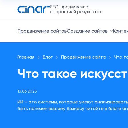
SEO-продвижение
с гарантией результата
Продвижение сайтов
Создание сайтов
Конте
Главная
Блог
Продвижение сайта
Что т
Что такое искусс
13.06.2025
ИИ — это системы, которые умеют анализировать
быть полезен вашему бизнесу читайте в блоге а