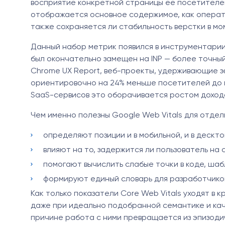
восприятие конкретной страницы ее посетителем
отображается основное содержимое, как операти
также сохраняется ли стабильность верстки в мо
Данный набор метрик появился в инструментарии 
был окончательно замещен на INP — более точны
Chrome UX Report, веб-проекты, удерживающие зе
ориентировочно на 24% меньше посетителей до 
SaaS-сервисов это оборачивается ростом дохода
Чем именно полезны Google Web Vitals для отдел
определяют позиции и в мобильной, и в дескт
влияют на то, задержится ли пользователь на 
помогают вычислить слабые точки в коде, ша
формируют единый словарь для разработчиков
Как только показатели Core Web Vitals уходят в 
даже при идеально подобранной семантике и ка
причине работа с ними превращается из эпизоди