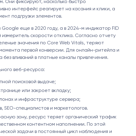
. Они фиксируют, насколько быстро
вно интерфейс реагирует на касания и клики, а
мент подгрузки элементов.
Google еще в 2020 году, а в 2024-м индикатор FID
й измеритель скорости отклика. Согласно отчету
леные значения по Core Web Vitals, теряют
момента первой конверсии. Для онлайн-ритейла и
 без вливаний в платные каналы привлечения.
ьного веб-ресурса:
опной поисковой выдаче;
странице или закроет вкладку;
блонах и инфраструктуре сервера;
, SEO-специалистов и маркетологов.
красную зону, ресурс теряет органический трафик
чественном контентном наполнении. По этой
ческой задачи в постоянный цикл наблюдения и