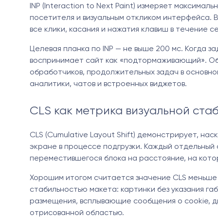
INP (Interaction to Next Paint) измеряет максима
посетителя и визуальным откликом интерфейса. В
все клики, касания и нажатия клавиш в течение с
Целевая планка по INP — не выше 200 мс. Когда з
воспринимает сайт как «подтормаживающий». Обы
обработчиков, продолжительных задач в основно
аналитики, чатов и встроенных виджетов.
CLS как метрика визуальной ста
CLS (Cumulative Layout Shift) демонстрирует, н
экране в процессе подгрузки. Каждый отдельный
переместившегося блока на расстояние, на кото
Хорошим итогом считается значение CLS меньше 
стабильностью макета: картинки без указания га
размещения, всплывающие сообщения о cookie, д
отрисованной областью.