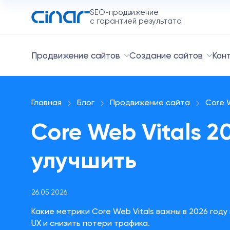
SEO-продвижение
с гарантией результата
Продвижение сайтов
Создание сайтов
Кон
Главная
Блог
Продвижение сайта
Core 
Core Web Vitals 2
улучшить
26.05.2026
Какие метрики Core Web Vitals важны в 2026 году
UX и снизить потери трафика.