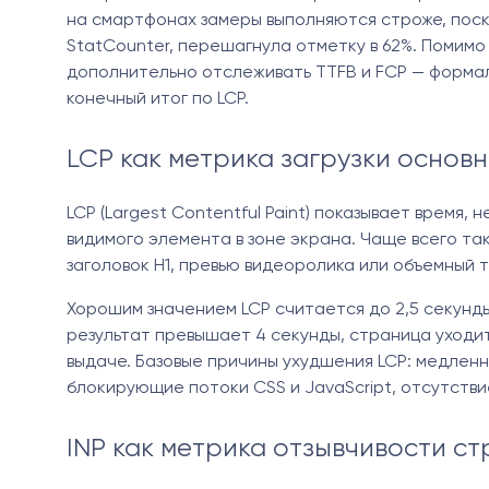
на смартфонах замеры выполняются строже, поск
StatCounter, перешагнула отметку в 62%. Помим
дополнительно отслеживать TTFB и FCP — формал
конечный итог по LCP.
LCP как метрика загрузки основ
LCP (Largest Contentful Paint) показывает время,
видимого элемента в зоне экрана. Чаще всего та
заголовок H1, превью видеоролика или объемный т
Хорошим значением LCP считается до 2,5 секунды 
результат превышает 4 секунды, страница уходит 
выдаче. Базовые причины ухудшения LCP: медленн
блокирующие потоки CSS и JavaScript, отсутст
INP как метрика отзывчивости с