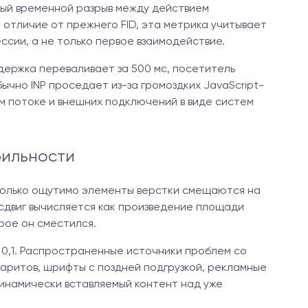
льный временной разрыв между действием
 отличие от прежнего FID, эта метрика учитывает
ессии, а не только первое взаимодействие.
адержка переваливает за 500 мс, посетитель
чно INP проседает из-за громоздких JavaScript-
м потоке и внешних подключений в виде систем
бильности
асколько ощутимо элементы верстки смещаются на
 сдвиг вычисляется как произведение площади
рое он сместился.
0,1. Распространенные источники проблем со
баритов, шрифты с поздней подгрузкой, рекламные
инамически вставляемый контент над уже